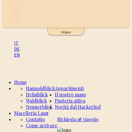
IT
DE
EN
lingue
IT
DE
EN
Home
Haunoldblick
Appartimenti
Helmblick
Il nostro maso
Waldblick
Pusteria attiva
Neunerblick
Novità dal Hackerhof
Macelleria Lanz
Contatto
Richiesta & viaggio
Come arrivare