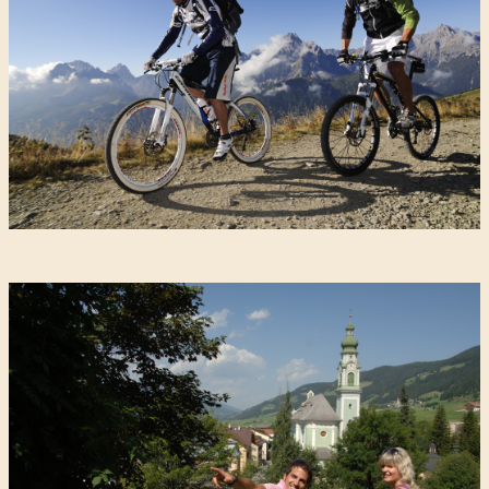
Scopri
UN PARADISO
DA SCOPRIRE
L'
Alto Adige e
la Val
Pusteria in