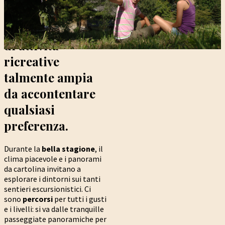
particolare
offrono una scelta
di attività
ricreative
talmente ampia
da accontentare
qualsiasi
preferenza.
Durante la
bella stagione
, il
clima piacevole e i panorami
da cartolina invitano a
esplorare i dintorni sui tanti
sentieri escursionistici. Ci
sono
percorsi
per tutti i gusti
e i livelli: si va dalle tranquille
passeggiate panoramiche per