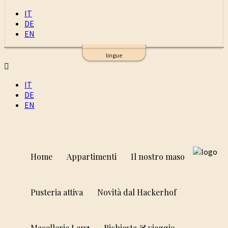
IT
DE
EN
lingue
IT
DE
EN
Home
Appartimenti
Il nostro maso
Pusteria attiva
Novità dal Hackerhof
Macelleria Lanz
Richiesta & viaggio