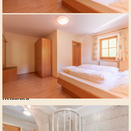
Helmblick
I
l nome dice tutto: da questo luminoso appartamento di
circa 31 m² si gode di una vista spettacolare sul vicino Monte
Elmo, una rinomata area sciistica in inverno e in estate il
punto di partenza del famoso Sentiero della Pace lungo il