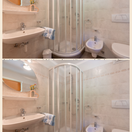
crinale carnico.
L’appartamento si compone di una camera doppia separata,
un bagno e una cucina abitabile completamente attrezzata.
La dotazione comprende tutto il necessario per preparare
deliziosi pasti, come un mixer a immersione, un bollitore
elettrico, un tostapane e l’irrinunciabile macchina da caffè e
moka.
I letti sono già provvisti di cuscini, lenzuola e coperte. Se lo
desiderate, potete richiedere la sostituzione delle lenzuola
una volta a settimana. Sempre su richiesta è possibile anche
aggiungere un ulteriore letto.
La dotazione del bagno comprende un asciugacapelli e un
set di asciugamani, che possono essere sostituiti secondo
necessità. Offriamo inoltre la possibilità di lavare e asciugare
il vostro bucato presso la casa, in più sul balcone o
all’esterno dell’edificio trovate anche uno stendino.
Infine non possono mancare la connessione WiFi gratuita e
la TV satellitare con due allacciamenti, uno in cucina e uno in
camera da letto.